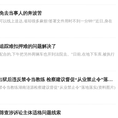
达免去当事人的奔波苦
书可以线上送达,省却很多麻烦!签署文件用时不到一分钟!”近日,身在
辆追踪难扣押难的问题解决了
会配合的,下午把另外两辆车也开到法院去。”日前,在地下车库,被执行
出狱后违反禁令当教练 检察建议督促“从业禁止令”落地
令当教练湖南涟源检察建议督促“从业禁止令”落地落实(资料图片)
中筛查涉诉讼主体适格问题线索