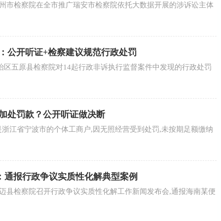
温州市检察院在全市推广瑞安市检察院依托大数据开展的涉诉讼主体
原：公开听证+检察建议规范行政处罚
自治区五原县检察院对14起行政非诉执行监督案件中发现的行政处罚
免加处罚款？公开听证做决断
是浙江省宁波市的个体工商户,因无照经营受到处罚,未按期足额缴纳
：通报行政争议实质性化解典型案例
澄迈县检察院召开行政争议实质性化解工作新闻发布会,通报海南某便