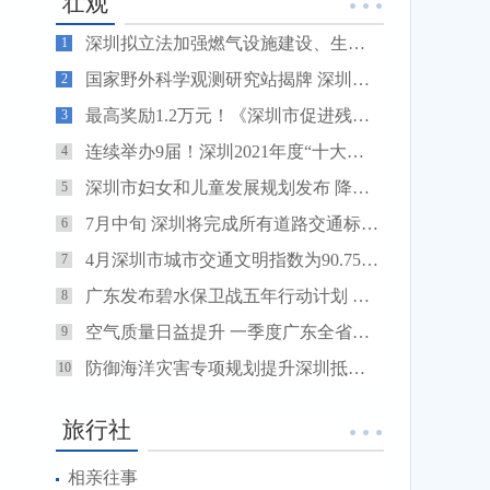
壮观
深圳拟立法加强燃气设施建设、生产供应 大力推进“瓶改管”工作
1
国家野外科学观测研究站揭牌 深圳深入推进生物多样性保护
2
最高奖励1.2万元！《深圳市促进残疾人就业办法》4月起实施
3
连续举办9届！深圳2021年度“十大法治事件”评选揭晓
4
深圳市妇女和儿童发展规划发布 降低家庭生育、养育成本
5
7月中旬 深圳将完成所有道路交通标志英文译写整治工作
6
4月深圳市城市交通文明指数为90.75分 比2月减少0.05分
7
广东发布碧水保卫战五年行动计划 探索构建绿色生态水网
8
空气质量日益提升 一季度广东全省空气质量同比改善2.7%
9
防御海洋灾害专项规划提升深圳抵御重大海洋灾害的综合能力
10
旅行社
相亲往事