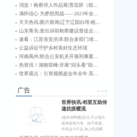
消息！检察诗人作品展|雪花辞（组诗）
满怀信心 为梦想而战——2023年全国硕士研究生招生考试首日见闻
天天热讯:图片新闻|辽宁辽阳白塔:检察官、国家三级心理咨询师为涉案未成年被害人及其家长进行心理疏导
山东青岛:发出诉前检察建议督促企业及时消除消防隐患
速看：江苏淮安洪泽:联合多部门堵住管理漏洞维护道路交通安全
公益诉讼守护乡村美好生态环境
河南禹州:联合公安机关开展刑事案件诉前财产调查
热资讯！湖南双峰:开展“回头看”助推检察建议落地见效
世界观点：引资规模超去年全年 高质量发展成色足——透视中国前11个月吸引外资成绩单
广告
世界快讯:邻里互助传
递抗疫暖流
(相关资料图)近日,不少地方
迎来疫情大考。由于快递、
外卖运力不足,加上药品断
货、抗原检测试剂脱销等,