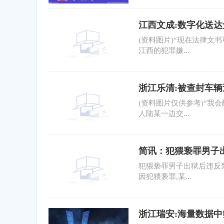
江西文成:数字化送
(资料图片)“现在法律文
江西的犯罪嫌...
浙江乐清:被查封车
(资料图片仅供参考)“我
人陆某一边交...
简讯：犯猥亵罪男子
落实
犯猥亵罪男子出狱后违反禁
因犯猥亵罪,某...
浙江瑞安:海量数据