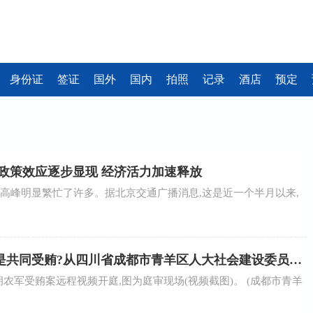
身份证
签证
国外
国内
拍照
记录
酒店
预定
政策效应逐步显现 经济活力加速释放
,早高峰明显繁忙了许多。据北京交通广播消息,这是近一个半月以来,
是共同受贿?从四川省成都市青羊区人大社会建设委员会
说起
日,胡农军受贿案远程视频开庭,图为庭审现场(视频截图)。 (成都市青羊