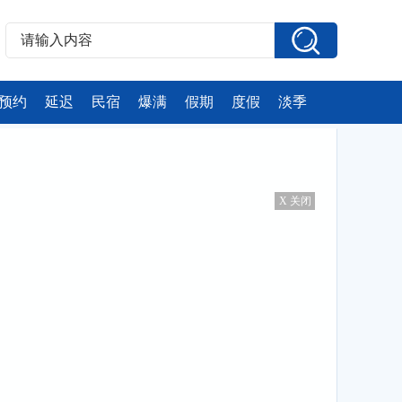
预约
延迟
民宿
爆满
假期
度假
淡季
X 关闭