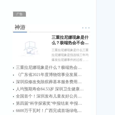
广告
神游
三重拉尼娜现象是什
么？极端热会不会带
来极端冷？
三重拉尼娜现象是什么三重
拉尼娜现象是指连续三年均
爆发拉尼娜事件的过程，具
体是自2020年春季起赤道
三重拉尼娜现象是什么？极端热会不会带来极端冷？
中...
《广东省2021年度博物馆事业发展报告》发布
深圳拟修改免除殡葬基本服务费用实施办法 由8项增至10项
人均预期寿命84.53岁 深圳卫生健康事业发展十四五规划发布
全国首个！深圳发布儿童友好公共服务体系建设指南
第四届“科学探索奖”申报结束 申报人数稳中有升
6600万千瓦时！广西完成首场绿电交易 开启绿电消费新模式