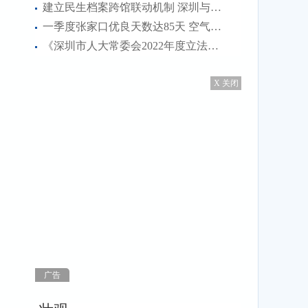
建立民生档案跨馆联动机制 深圳与全国40个城市实现“跨馆查档”
一季度张家口优良天数达85天 空气质量综合指数2.67
《深圳市人大常委会2022年度立法计划》5月8日正式印发
X 关闭
广告