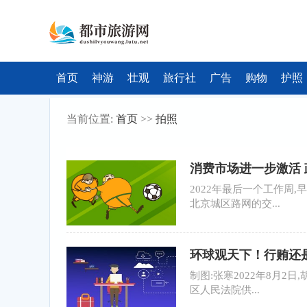
首页
神游
壮观
旅行社
广告
购物
护照
当前位置:
首页
>>
拍照
消费市场进一步激活 
2022年最后一个工作周
北京城区路网的交...
环球观天下！行贿还
原主任委员胡农军案
制图:张寒2022年8月2
区人民法院供...